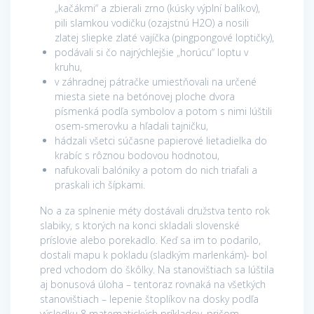
„kačákmi“ a zbierali zrno (kúsky výplní balíkov),
pili slamkou vodičku (ozajstnú H2O) a nosili
zlatej sliepke zlaté vajíčka (pingpongové loptičky),
podávali si čo najrýchlejšie „horúcu“ loptu v
kruhu,
v záhradnej pátračke umiestňovali na určené
miesta siete na betónovej ploche dvora
písmenká podľa symbolov a potom s nimi lúštili
osem-smerovku a hľadali tajničku,
hádzali všetci súčasne papierové lietadielka do
krabíc s rôznou bodovou hodnotou,
nafukovali balóniky a potom do nich triafali a
praskali ich šípkami.
No a za splnenie méty dostávali družstva tento rok
slabiky, s ktorých na konci skladali slovenské
príslovie alebo porekadlo. Keď sa im to podarilo,
dostali mapu k pokladu (sladkým marlenkám)- bol
pred vchodom do škôlky. Na stanovištiach sa lúštila
aj bonusová úloha – tentoraz rovnaká na všetkých
stanovištiach – lepenie štoplíkov na dosky podľa
výsledku 8 matematických príkladov, pričom