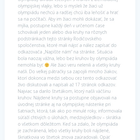
olympijskej vlajky, lebo si mysleli že žiaci už
olympiádu nechcú a radšej chcú iba leňošiť a hrať
sa na počítači. Aby im žiaci mohli dokázať, že sa
mýlia, postupne každý deň v určenom čase
schovávali jeden alebo dva kruhy na rôznych
podstránkach tejto stránky Rodičovského
spoločenstva, ktoré mali nájsť a nález zapísať do
odkazovača „Napíšte nám“ na stránke. Situácia
bola naozaj vážna, lebo bez kruhov by olympiáda
nemohla byť
Ale žiaci veru nelenili a všetky kruhy
našli. Do veľkej pátračky sa zapojili mnoho žiakov,
ktorí dokonca medzi sebou cez tento odkazovať
živo diskutovali a napísali až 17 stránok odkazov.
Najviac sa darilo štvrtákom, ktorý našli väčšinu
kruhov. Nájdené kruhy sa postupne objavovali na
úvodnej stránke aj na olympijskej nástenke pri
šatniach, ktorá, tak ako po minulé roky, informovala
súťaží chtivých o úlohách, medzivýsledkov – skrátka
o všetkom dôležitom. Keď sa zdalo, že olympiáda
je zachránená, lebo všetky kruhy boli nájdené,
škriatkovia vo štvrtok znova zaúradovali. Opäť