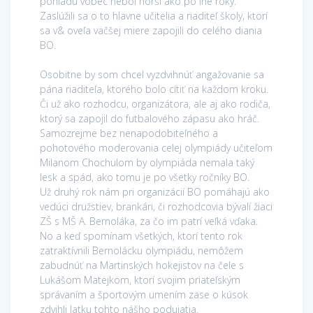
pohľadu vôbec nebol horší ako po iné roky.
Zaslúžili sa o to hlavne učitelia a riaditeľ školy, ktorí
sa v& oveľa väčšej miere zapojili do celého diania
BO.
Osobitne by som chcel vyzdvihnúť angažovanie sa
pána riaditeľa, ktorého bolo cítiť na každom kroku.
Či už ako rozhodcu, organizátora, ale aj ako rodiča,
ktorý sa zapojil do futbalového zápasu ako hráč.
Samozrejme bez nenapodobiteľného a
pohotového moderovania celej olympiády učiteľom
Milanom Chochulom by olympiáda nemala taký
lesk a spád, ako tomu je po všetky ročníky BO.
Už druhý rok nám pri organizácií BO pomáhajú ako
vedúci družstiev, brankári, či rozhodcovia bývalí žiaci
ZŠ s MŠ A. Bernoláka, za čo im patrí veľká vďaka.
No a keď spomínam všetkých, ktorí tento rok
zatraktívnili Bernolácku olympiádu, nemôžem
zabudnúť na Martinských hokejistov na čele s
Lukášom Matejkom, ktorí svojim priateľským
správaním a športovým umením zase o kúsok
zdvihli latku tohto nášho podujatia.