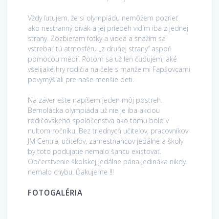
Vždy ľutujem, že si olympiádu nemôžem pozrieť
ako nestranný divák a jej priebeh vidím iba z jednej
strany. Zozbieram fotky a videá a snažím sa
vstrebať tú atmosféru „z druhej strany“ aspoň
pomocou médií. Potom sa už len čudujem, aké
všelijaké hry rodičia na čele s manželmi Fapšovcami
povymýšľali pre naše menšie deti.
Na záver ešte napíšem jeden môj postreh.
Bernolácka olympiáda už nie je iba akciou
rodičovského spoločenstva ako tomu bolo v
nultom ročníku. Bez triednych učiteľov, pracovníkov
JM Centra, učiteľov, zamestnancov jedálne a školy
by toto podujatie nemalo šancu existovať.
Občerstvenie školskej jedálne pána Jedináka nikdy
nemalo chybu. Ďakujeme !!!
FOTOGALÉRIA