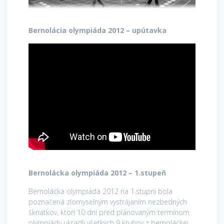
Bernolácia olympiáda 2012 – upútavka
Bernolácka olympiáda 2012 – 1.stupeň
Bernolácka olympiáda 2012 na 1.stupni bola
poznačená zlomyseľným vystrájaním nezbedných
škriatkov, ktorí 10 dní pred plánovaným termínom
olympiády ukradli všetkých 9 kruhov z bernoláckej