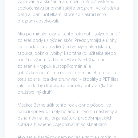
vyučovania a skúšania a umožnilo Rodičovskému
spoločenstvu pripraviť takýto program. Veľká vďaka
patrí aj pani učiteľkám, ktoré so žiakmi tento
program absolvovali.
Ako po minulé roky, aj tento rok mohli „olympionici“
zbierať body už týždeň skôr. Predolympijské úlohy
sa skladali sa z tradičných tvorivých úloh (vlajka,
tabuľka, pokrik), „voľby“ kapitána (p. učiteľka alebo
rodič) a výberu farbu družstva. Nechýbalo ani
zbieranie – vypukla „štoplíkománia“ a
„obrázkománia“ – na rozdiel od minulého roku sa
totiž zbierali iba dva druhy vecí – štoplíky z PET fliaš
(ale iba farby družstva) a obrázky potravín (každé
družstvo iný druh).
Maskot Bernoláčik tento rok aktívne pôsobil vo
funkcii sprievodcu olympiádou – tvorcu nástenky a
oznamov na nej, organizátora predolympijských
súťaží a hlavného „vyjednávača“ so škriatkami.
Ako zatiaľ každý rok nám počasie znova umožnilo