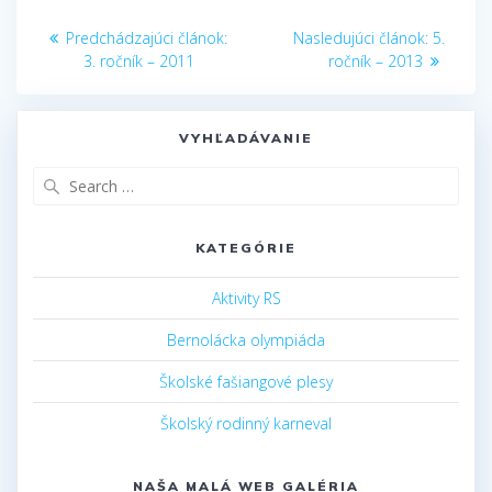
Navigácia
o
as
Predchádzajúci
Nasleduj
Predchádzajúci článok:
Nasledujúci článok:
5.
k
s
v
článok:
článok:
3. ročník – 2011
ročník – 2013
ni
článku
ki
VYHĽADÁVANIE
Search
for:
KATEGÓRIE
Aktivity RS
Bernolácka olympiáda
Školské fašiangové plesy
Školský rodinný karneval
NAŠA MALÁ WEB GALÉRIA