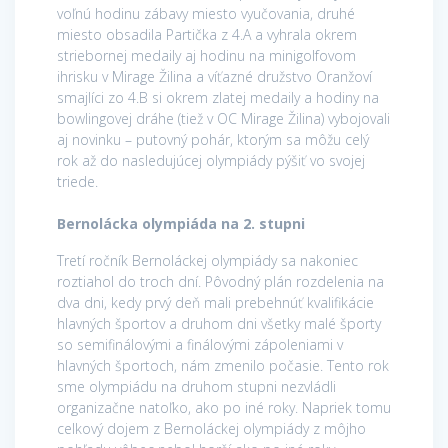
voľnú hodinu zábavy miesto vyučovania, druhé
miesto obsadila Partička z 4.A a vyhrala okrem
striebornej medaily aj hodinu na minigolfovom
ihrisku v Mirage Žilina a víťazné družstvo Oranžoví
smajlíci zo 4.B si okrem zlatej medaily a hodiny na
bowlingovej dráhe (tiež v OC Mirage Žilina) vybojovali
aj novinku – putovný pohár, ktorým sa môžu celý
rok až do nasledujúcej olympiády pýšiť vo svojej
triede.
Bernolácka olympiáda na 2. stupni
Tretí ročník Bernoláckej olympiády sa nakoniec
roztiahol do troch dní. Pôvodný plán rozdelenia na
dva dni, kedy prvý deň mali prebehnúť kvalifikácie
hlavných športov a druhom dni všetky malé športy
so semifinálovými a finálovými zápoleniami v
hlavných športoch, nám zmenilo počasie. Tento rok
sme olympiádu na druhom stupni nezvládli
organizačne natoľko, ako po iné roky. Napriek tomu
celkový dojem z Bernoláckej olympiády z môjho