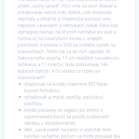
urobiť „suchý variant“. Hoci sme sa dosť obávali a
predpovede neboli príliš dobré, celé doobedie
nepršalo a oblačné a chladnejšie počasie sme
napokon v bundách a vetrovkách zvládli. Ráno bol
olympijský nástup, na ktorom nechýbal ani sľub a
hymna už na novučičkom ihrisku s umelým
povrchom. A presne o 9:30 sa rozbehli súťaže na
stanovištiach. Tento rok sa do nich zapojilo 92
žiakov prvého stupňa, 11 ich mladších súrodencov-
škôlkarov a 11 rodičov, teda dohromady 146
ľudských bytostí. A čo všetko sa robilo na
stanovištiach?
zhadzovali sa kuželky (naplnené PET fľaše)
kopom fotbalkou,
vyhadzovali a chytali loptičky „hasičskou“
plachtou,
triedili potraviny do regálov po víchrici v
supermarkete (na to sa použili zozbierané
obrázky z obrázkománie),
deti, „začarované“ na kačky si vyskúšali život
kačičiek na farme, pričom sa mohli presúvať iba