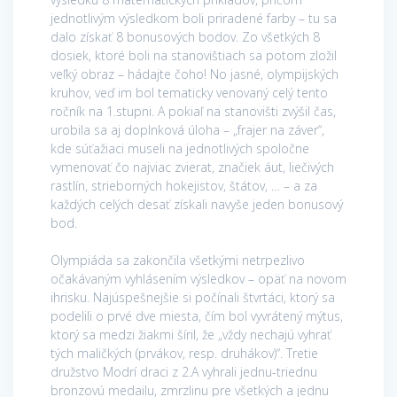
jednotlivým výsledkom boli priradené farby – tu sa
dalo získať 8 bonusových bodov. Zo všetkých 8
dosiek, ktoré boli na stanovištiach sa potom zložil
veľký obraz – hádajte čoho! No jasné, olympijských
kruhov, veď im bol tematicky venovaný celý tento
ročník na 1.stupni. A pokiaľ na stanovišti zvýšil čas,
urobila sa aj doplnková úloha – „frajer na záver“,
kde súťažiaci museli na jednotlivých spoločne
vymenovať čo najviac zvierat, značiek áut, liečivých
rastlín, strieborných hokejistov, štátov, … – a za
každých celých desať získali navyše jeden bonusový
bod.
Olympiáda sa zakončila všetkými netrpezlivo
očakávaným vyhlásením výsledkov – opäť na novom
ihrisku. Najúspešnejšie si počínali štvrtáci, ktorý sa
podelili o prvé dve miesta, čím bol vyvrátený mýtus,
ktorý sa medzi žiakmi šíril, že „vždy nechajú vyhrať
tých maličkých (prvákov, resp. druhákov)“. Tretie
družstvo Modrí draci z 2.A vyhrali jednu-triednu
bronzovú medailu, zmrzlinu pre všetkých a jednu