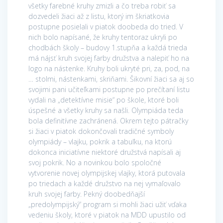
všetky farebné kruhy zmizli a čo treba robiť sa
dozvedeli žiaci až z listu, ktorý im škriatkovia
postupne posielali v piatok doobeda do tried. V
nich bolo napísané, že kruhy tentoraz ukryli po
chodbách školy – budovy 1.stupňa a každá trieda
má nájsť kruh svojej farby družstva a nalepiť ho na
logo na nástenke. Kruhy boli ukryté pri, za, pod, na
… stolmi, nástenkami, skriňami. Šikovní žiaci sa aj so
svojimi pani učiteľkami postupne po prečítaní listu
vydali na „detektívne misie“ po škole, ktoré boli
úspešné a všetky kruhy sa našli. Olympiáda teda
bola definitívne zachránená. Okrem tejto pátračky
si žiaci v piatok dokončovali tradičné symboly
olympiády – vlajku, pokrik a tabuľku, na ktorú
dokonca iniciatívne niektoré družstvá napísali aj
svoj pokrik. No a novinkou bolo spoločné
vytvorenie novej olympijskej vlajky, ktorá putovala
po triedach a každé družstvo na nej vymaľovalo
kruh svojej farby. Pekný doobedňajší
„predolympijský“ program si mohli žiaci užiť vďaka
vedeniu školy, ktoré v piatok na MDD upustilo od