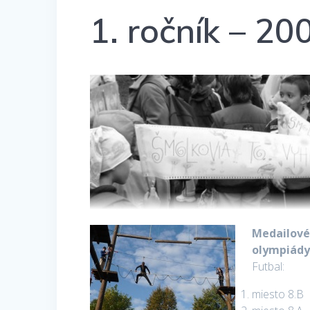
1. ročník – 20
Medailové 
olympiády
Futbal:
miesto 8.B