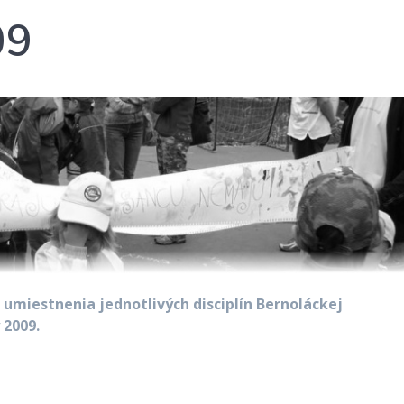
09
umiestnenia jednotlivých disciplín Bernoláckej
 2009.