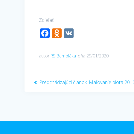
Zdieľať:
F
O
V
ac
d
K
e
n
autor
RS Bernoláka
dňa 29/01/2020
b
o
o
kl
Navigácia
o
as
Predchádzajúci
Predchádzajúci článok:
Maľovanie plota 201
k
s
článok:
v
ni
článku
ki