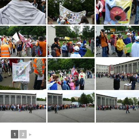
1
2
►