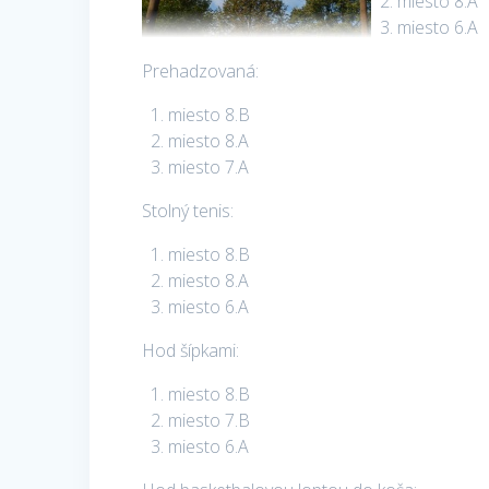
miesto 8.A
miesto 6.A
Prehadzovaná:
miesto 8.B
miesto 8.A
miesto 7.A
Stolný tenis:
miesto 8.B
miesto 8.A
miesto 6.A
Hod šípkami:
miesto 8.B
miesto 7.B
miesto 6.A