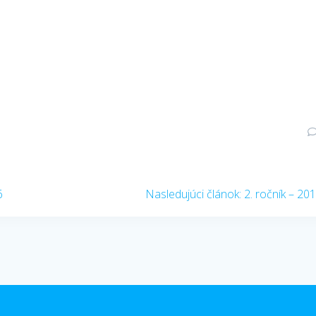
Nasledujúci
6
Nasledujúci článok:
2. ročník – 20
článok: